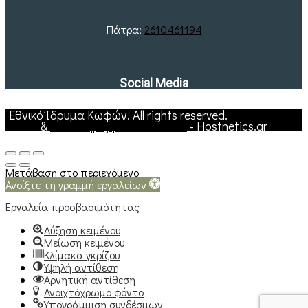
Πάτρα:
2610461194
Social Media
Εθνικό Ίδρυμα Κωφών. All rights reserved.
Web Hosting
&
Υποστήριξη Ιστοσελίδων
- Hostnetics.gr
Μετάβαση στο περιεχόμενο
Ανοίξτε τη γραμμή εργαλείων
Εργαλεία προσβασιμότητας
Αύξηση κειμένου
Μείωση κειμένου
Κλίμακα γκρίζου
Υψηλή αντίθεση
Αρνητική αντίθεση
Ανοιχτόχρωμο φόντο
Υπογράμμιση συνδέσμων