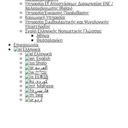
Υπηρεσία Εξ Αποστάσεως Διερμηνείας ΕΝΓ /
Χειλεανάγνωσης (Relay)
Υπηρεσία Έγκαιρης Παρέμβασης
Κοινωνική Υπηρεσία
Υπηρεσία Συμβουλευτικής και Ψυχολογικής
Υποστήριξης
Σχολή Ελληνικής Νοηματικής Γλώσσας
Αθήνα
Θεσσαλονίκη
Επικοινωνία
Ελληνικά
Ελληνικά
English
Shqip
العربية
עִבְרִית
日本語
Maltese
فارسی
ไทย
اردو