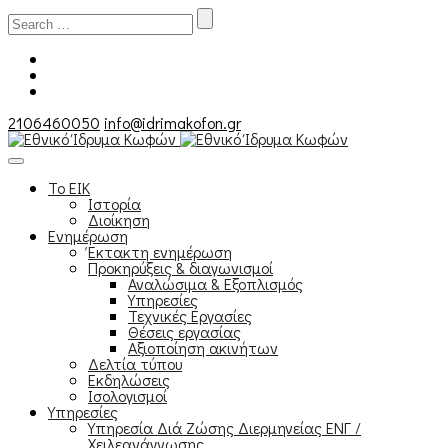
Search
for:
2106460050
info@idrimakofon.gr
Το ΕΙΚ
Ιστορία
Διοίκηση
Ενημέρωση
Έκτακτη ενημέρωση
Προκηρύξεις & διαγωνισμοί
Αναλώσιμα & Εξοπλισμός
Υπηρεσίες
Τεχνικές Εργασίες
Θέσεις εργασίας
Αξιοποίηση ακινήτων
Δελτία τύπου
Εκδηλώσεις
Ισολογισμοί
Υπηρεσίες
Υπηρεσία Διά Ζώσης Διερμηνείας ΕΝΓ /
Χειλεανάγνωσης