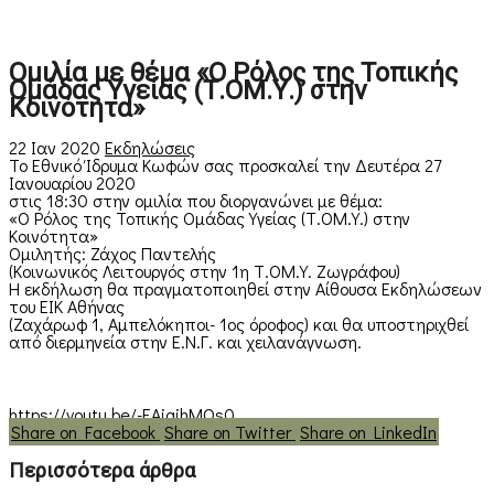
Ομιλία με θέμα «Ο Ρόλος της Τοπικής
Ομάδας Υγείας (Τ.ΟΜ.Υ.) στην
Κοινότητα»
22 Ιαν 2020
Εκδηλώσεις
Το Εθνικό Ίδρυμα Κωφών σας προσκαλεί την Δευτέρα 27
Ιανουαρίου 2020
στις 18:30 στην ομιλία που διοργανώνει με θέμα:
«Ο Ρόλος της Τοπικής Ομάδας Υγείας (Τ.ΟΜ.Υ.) στην
Κοινότητα»
Ομιλητής: Ζάχος Παντελής
(Κοινωνικός Λειτουργός στην 1η Τ.ΟΜ.Υ. Ζωγράφου)
Η εκδήλωση θα πραγματοποιηθεί στην Αίθουσα Εκδηλώσεων
του ΕΙΚ Αθήνας
(Ζαχάρωφ 1, Αμπελόκηποι- 1ος όροφος) και θα υποστηριχθεί
από διερμηνεία στην Ε.Ν.Γ. και χειλανάγνωση.
https://youtu.be/-EAjqihMOs0
Share on Facebook
Share on Twitter
Share on LinkedIn
Περισσότερα άρθρα