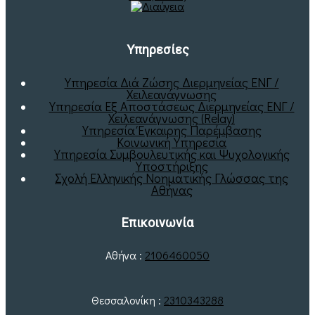
Υπηρεσίες
Υπηρεσία Διά Ζώσης Διερμηνείας ΕΝΓ /
Χειλεανάγνωσης
Υπηρεσία Εξ Αποστάσεως Διερμηνείας ΕΝΓ /
Χειλεανάγνωσης (Relay)
Υπηρεσία Έγκαιρης Παρέμβασης
Κοινωνική Υπηρεσία
Υπηρεσία Συμβουλευτικής και Ψυχολογικής
Υποστήριξης
Σχολή Ελληνικής Νοηματικής Γλώσσας της
Αθήνας
Επικοινωνία
Αθήνα :
2106460050
Θεσσαλονίκη :
2310343288