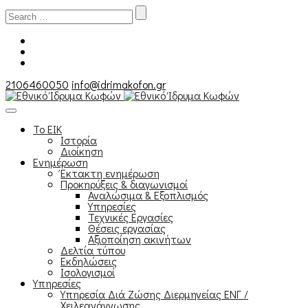
Search
for:
2106460050
info@idrimakofon.gr
Το ΕΙΚ
Ιστορία
Διοίκηση
Ενημέρωση
Έκτακτη ενημέρωση
Προκηρύξεις & διαγωνισμοί
Αναλώσιμα & Εξοπλισμός
Υπηρεσίες
Τεχνικές Εργασίες
Θέσεις εργασίας
Αξιοποίηση ακινήτων
Δελτία τύπου
Εκδηλώσεις
Ισολογισμοί
Υπηρεσίες
Υπηρεσία Διά Ζώσης Διερμηνείας ΕΝΓ /
Χειλεανάγνωσης