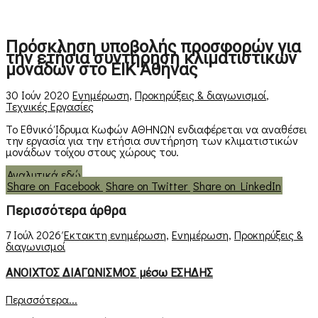
Πρόσκληση υποβολής προσφορών για
την ετήσια συντήρηση κλιματιστικών
μονάδων στο ΕΙΚ Αθήνας
30 Ιούν 2020
Ενημέρωση
,
Προκηρύξεις & διαγωνισμοί
,
Τεχνικές Εργασίες
Το Εθνικό Ίδρυμα Κωφών ΑΘΗΝΩΝ ενδιαφέρεται να αναθέσει
την εργασία για την ετήσια συντήρηση των κλιματιστικών
μονάδων τοίχου στους χώρους του.
Αναλυτικά εδώ
Share on Facebook
Share on Twitter
Share on LinkedIn
Περισσότερα άρθρα
7 Ιούλ 2026
Έκτακτη ενημέρωση
,
Ενημέρωση
,
Προκηρύξεις &
διαγωνισμοί
ΑΝΟΙΧΤΟΣ ΔΙΑΓΩΝΙΣΜΟΣ μέσω ΕΣΗΔΗΣ
Περισσότερα...