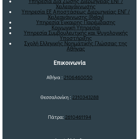
Υπηρεσία Διά Ζώσης Διερμηνείας ΕΝΓ /
Χειλεανάγνωσης
Υπηρεσία Εξ Αποστάσεως Διερμηνείας ΕΝΓ /
Χειλεανάγνωσης (Relay)
Υπηρεσία Έγκαιρης Παρέμβασης
Κοινωνική Υπηρεσία
Υπηρεσία Συμβουλευτικής και Ψυχολογικής
Υποστήριξης
Σχολή Ελληνικής Νοηματικής Γλώσσας της
Αθήνας
Επικοινωνία
Αθήνα :
2106460050
Θεσσαλονίκη :
2310343288
Πάτρα:
2610461194