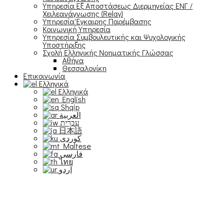
Υπηρεσία Εξ Αποστάσεως Διερμηνείας ΕΝΓ /
Χειλεανάγνωσης (Relay)
Υπηρεσία Έγκαιρης Παρέμβασης
Κοινωνική Υπηρεσία
Υπηρεσία Συμβουλευτικής και Ψυχολογικής
Υποστήριξης
Σχολή Ελληνικής Νοηματικής Γλώσσας
Αθήνα
Θεσσαλονίκη
Επικοινωνία
Ελληνικά
Ελληνικά
English
Shqip
العربية
עִבְרִית
日本語
Maltese
فارسی
ไทย
اردو