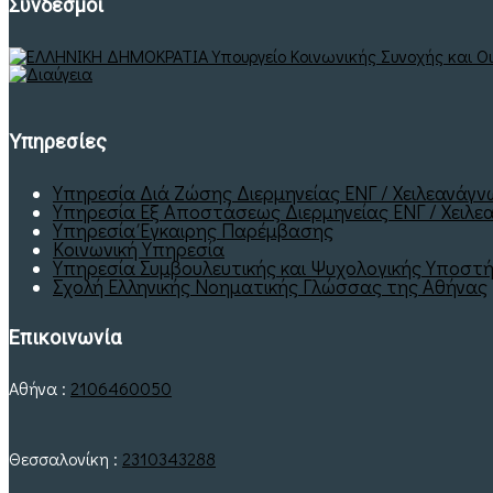
Σύνδεσμοι
Υπηρεσίες
Υπηρεσία Διά Ζώσης Διερμηνείας ΕΝΓ / Χειλεανάγ
Υπηρεσία Εξ Αποστάσεως Διερμηνείας ΕΝΓ / Χειλεα
Υπηρεσία Έγκαιρης Παρέμβασης
Κοινωνική Υπηρεσία
Υπηρεσία Συμβουλευτικής και Ψυχολογικής Υποστή
Σχολή Ελληνικής Νοηματικής Γλώσσας της Αθήνας
Επικοινωνία
Αθήνα :
2106460050
Θεσσαλονίκη :
2310343288