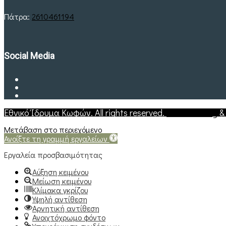
Πάτρα:
2610461194
Social Media
Εθνικό Ίδρυμα Κωφών. All rights reserved.
Web Hosting
Μετάβαση στο περιεχόμενο
Ανοίξτε τη γραμμή εργαλείων
Εργαλεία προσβασιμότητας
Αύξηση κειμένου
Μείωση κειμένου
Κλίμακα γκρίζου
Υψηλή αντίθεση
Αρνητική αντίθεση
Ανοιχτόχρωμο φόντο