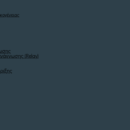
νωσης
νάγνωσης (Relay)
ριξης