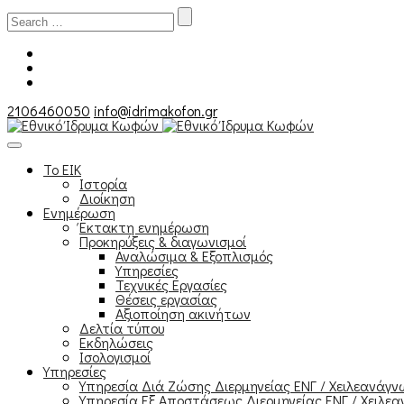
Search
for:
2106460050
info@idrimakofon.gr
Το ΕΙΚ
Ιστορία
Διοίκηση
Ενημέρωση
Έκτακτη ενημέρωση
Προκηρύξεις & διαγωνισμοί
Αναλώσιμα & Εξοπλισμός
Υπηρεσίες
Τεχνικές Εργασίες
Θέσεις εργασίας
Αξιοποίηση ακινήτων
Δελτία τύπου
Εκδηλώσεις
Ισολογισμοί
Υπηρεσίες
Υπηρεσία Διά Ζώσης Διερμηνείας ΕΝΓ / Χειλεανάγ
Υπηρεσία Εξ Αποστάσεως Διερμηνείας ΕΝΓ / Χειλεα