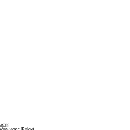
νωσης
νάγνωσης (Relay)