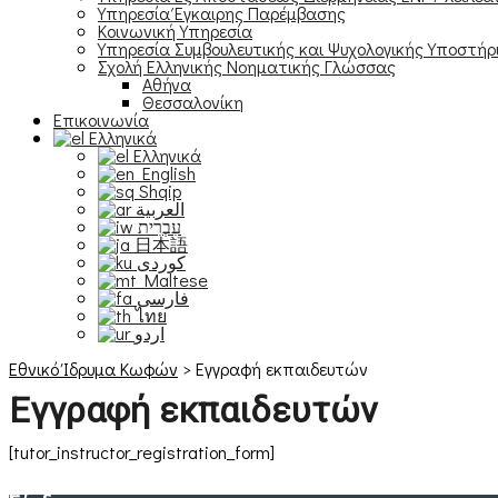
Υπηρεσία Έγκαιρης Παρέμβασης
Κοινωνική Υπηρεσία
Υπηρεσία Συμβουλευτικής και Ψυχολογικής Υποστήρ
Σχολή Ελληνικής Νοηματικής Γλώσσας
Αθήνα
Θεσσαλονίκη
Επικοινωνία
Ελληνικά
Ελληνικά
English
Shqip
العربية
עִבְרִית
日本語
Maltese
فارسی
ไทย
اردو
Εθνικό Ίδρυμα Κωφών
>
Εγγραφή εκπαιδευτών
Εγγραφή εκπαιδευτών
[tutor_instructor_registration_form]