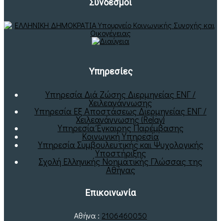
Σύνδεσμοι
Υπηρεσίες
Υπηρεσία Διά Ζώσης Διερμηνείας ΕΝΓ /
Χειλεανάγνωσης
Υπηρεσία Εξ Αποστάσεως Διερμηνείας ΕΝΓ /
Χειλεανάγνωσης (Relay)
Υπηρεσία Έγκαιρης Παρέμβασης
Κοινωνική Υπηρεσία
Υπηρεσία Συμβουλευτικής και Ψυχολογικής
Υποστήριξης
Σχολή Ελληνικής Νοηματικής Γλώσσας της
Αθήνας
Επικοινωνία
Αθήνα :
2106460050