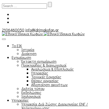
Search
for:
2106460050
info@idrimakofon.gr
Το ΕΙΚ
Ιστορία
Διοίκηση
Ενημέρωση
Έκτακτη ενημέρωση
Προκηρύξεις & διαγωνισμοί
Αναλώσιμα & Εξοπλισμός
Υπηρεσίες
Τεχνικές Εργασίες
Θέσεις εργασίας
Αξιοποίηση ακινήτων
Δελτία τύπου
Εκδηλώσεις
Ισολογισμοί
Υπηρεσίες
Υπηρεσία Διά Ζώσης Διερμηνείας ΕΝΓ /
Χειλεανάγνωσης