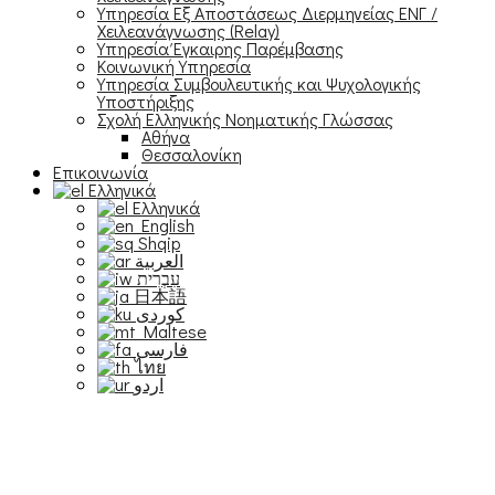
Υπηρεσία Εξ Αποστάσεως Διερμηνείας ΕΝΓ /
Χειλεανάγνωσης (Relay)
Υπηρεσία Έγκαιρης Παρέμβασης
Κοινωνική Υπηρεσία
Υπηρεσία Συμβουλευτικής και Ψυχολογικής
Υποστήριξης
Σχολή Ελληνικής Νοηματικής Γλώσσας
Αθήνα
Θεσσαλονίκη
Επικοινωνία
Ελληνικά
Ελληνικά
English
Shqip
العربية
עִבְרִית
日本語
Maltese
فارسی
ไทย
اردو