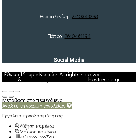
Θεσσαλονίκη :
2310343288
Πάτρα:
2610461194
Social Media
Εθνικό Ίδρυμα Κωφών. All rights reserved.
Web Hosting
&
Υποστήριξη Ιστοσελίδων
- Hostnetics.gr
Μετάβαση στο περιεχόμενο
Ανοίξτε τη γραμμή εργαλείων
Εργαλεία προσβασιμότητας
Αύξηση κειμένου
Μείωση κειμένου
Κλίμακα γκρίζου