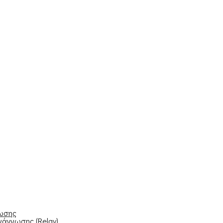
νωσης
νάγνωσης (Relay)