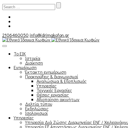
Search
for:
2106460050
info@idrimakofon.gr
Το ΕΙΚ
Ιστορία
Διοίκηση
Ενημέρωση
Έκτακτη ενημέρωση
Προκηρύξεις & διαγωνισμοί
Αναλώσιμα & Εξοπλισμός
Υπηρεσίες
Τεχνικές Εργασίες
Θέσεις εργασίας
Αξιοποίηση ακινήτων
Δελτία τύπου
Εκδηλώσεις
Ισολογισμοί
Υπηρεσίες
Υπηρεσία Διά Ζώσης Διερμηνείας ΕΝΓ / Χειλεανάγ
Υπηρεσία Εξ Αποστάσεως Διερμηνείας ΕΝΓ / Χειλεα