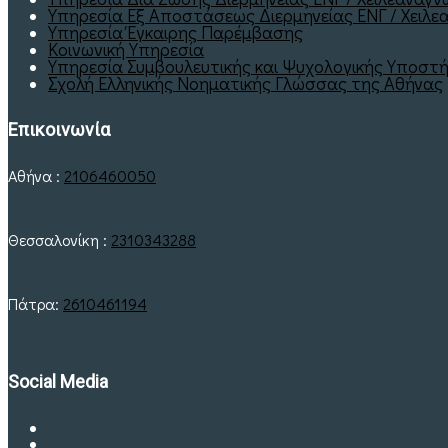
Υπηρεσία Εξ Αποστάσεως Διερμηνείας ΕΝΓ / Χειλεα
Υπηρεσία Έγκαιρης Παρέμβασης
Κοινωνική Υπηρεσία
Υπηρεσία Συμβουλευτικής και Ψυχολογικής Υποστή
Σχολή Ελληνικής Νοηματικής Γλώσσας της Αθήνας
Επικοινωνία
Αθήνα :
2106460050
Θεσσαλονίκη :
2310343288
Πάτρα:
2610461194
Social Media