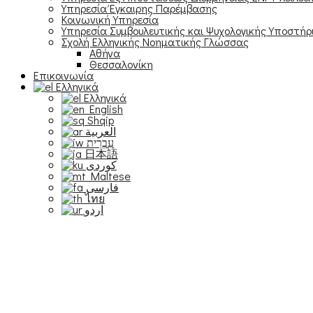
Υπηρεσία Έγκαιρης Παρέμβασης
Κοινωνική Υπηρεσία
Υπηρεσία Συμβουλευτικής και Ψυχολογικής Υποστήρ
Σχολή Ελληνικής Νοηματικής Γλώσσας
Αθήνα
Θεσσαλονίκη
Επικοινωνία
Ελληνικά
Ελληνικά
English
Shqip
العربية
עִבְרִית
日本語
Maltese
فارسی
ไทย
اردو