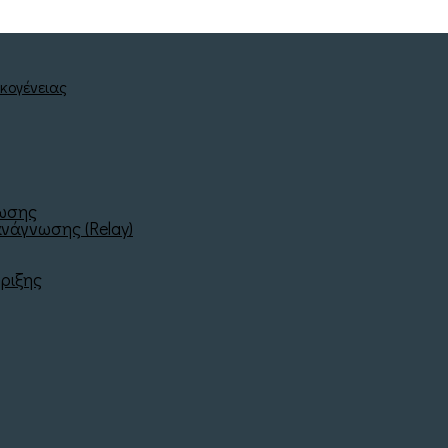
νωσης
νάγνωσης (Relay)
ριξης