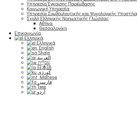
Υπηρεσία Έγκαιρης Παρέμβασης
Κοινωνική Υπηρεσία
Υπηρεσία Συμβουλευτικής και Ψυχολογικής Υποστήρ
Σχολή Ελληνικής Νοηματικής Γλώσσας
Αθήνα
Θεσσαλονίκη
Επικοινωνία
Ελληνικά
Ελληνικά
English
Shqip
العربية
עִבְרִית
日本語
Maltese
فارسی
ไทย
اردو