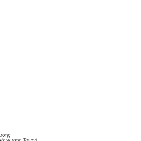
νωσης
νάγνωσης (Relay)