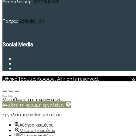
Θεσσαλονίκη :
2310343288
Πάτρα:
2610461194
Social Media
Εθνικό Ίδρυμα Κωφών. All rights reserved.
Web Hosting
Μετάβαση στο περιεχόμενο
Ανοίξτε τη γραμμή εργαλείων
Εργαλεία προσβασιμότητας
Αύξηση κειμένου
Μείωση κειμένου
Κλίμακα γκρίζου