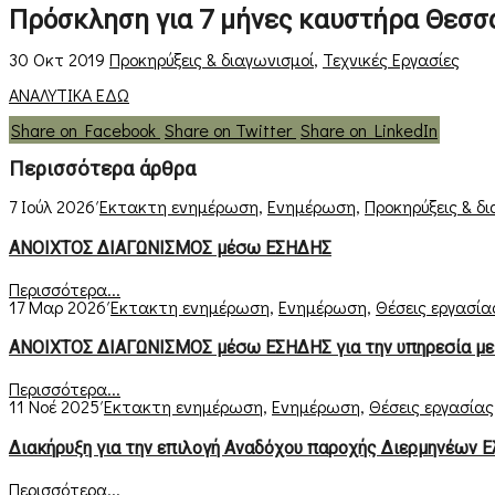
Πρόσκληση για 7 μήνες καυστήρα Θεσσ
30 Οκτ 2019
Προκηρύξεις & διαγωνισμοί
,
Τεχνικές Εργασίες
ΑΝΑΛΥΤΙΚΑ ΕΔΩ
Share on Facebook
Share on Twitter
Share on LinkedIn
Περισσότερα άρθρα
7 Ιούλ 2026
Έκτακτη ενημέρωση
,
Ενημέρωση
,
Προκηρύξεις & δ
ΑΝΟΙΧΤΟΣ ΔΙΑΓΩΝΙΣΜΟΣ μέσω ΕΣΗΔΗΣ
Περισσότερα...
17 Μαρ 2026
Έκτακτη ενημέρωση
,
Ενημέρωση
,
Θέσεις εργασία
ΑΝΟΙΧΤΟΣ ΔΙΑΓΩΝΙΣΜΟΣ μέσω ΕΣΗΔΗΣ για την υπηρεσία με
Περισσότερα...
11 Νοέ 2025
Έκτακτη ενημέρωση
,
Ενημέρωση
,
Θέσεις εργασίας
Διακήρυξη για την επιλογή Αναδόχου παροχής Διερμηνέων 
Περισσότερα...