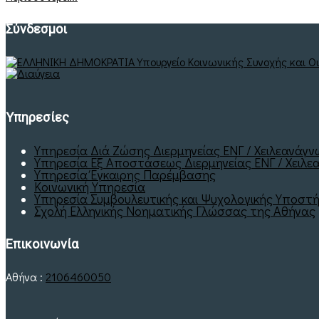
Σύνδεσμοι
Υπηρεσίες
Υπηρεσία Διά Ζώσης Διερμηνείας ΕΝΓ / Χειλεανάγ
Υπηρεσία Εξ Αποστάσεως Διερμηνείας ΕΝΓ / Χειλεα
Υπηρεσία Έγκαιρης Παρέμβασης
Κοινωνική Υπηρεσία
Υπηρεσία Συμβουλευτικής και Ψυχολογικής Υποστή
Σχολή Ελληνικής Νοηματικής Γλώσσας της Αθήνας
Επικοινωνία
Αθήνα :
2106460050