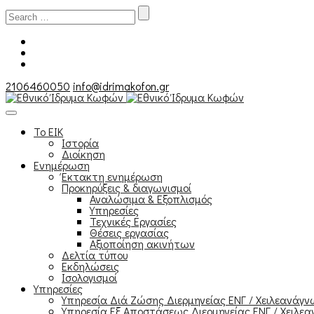
Search
for:
2106460050
info@idrimakofon.gr
Το ΕΙΚ
Ιστορία
Διοίκηση
Ενημέρωση
Έκτακτη ενημέρωση
Προκηρύξεις & διαγωνισμοί
Αναλώσιμα & Εξοπλισμός
Υπηρεσίες
Τεχνικές Εργασίες
Θέσεις εργασίας
Αξιοποίηση ακινήτων
Δελτία τύπου
Εκδηλώσεις
Ισολογισμοί
Υπηρεσίες
Υπηρεσία Διά Ζώσης Διερμηνείας ΕΝΓ / Χειλεανάγ
Υπηρεσία Εξ Αποστάσεως Διερμηνείας ΕΝΓ / Χειλεα