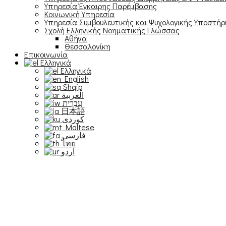
Υπηρεσία Έγκαιρης Παρέμβασης
Κοινωνική Υπηρεσία
Υπηρεσία Συμβουλευτικής και Ψυχολογικής Υποστήρ
Σχολή Ελληνικής Νοηματικής Γλώσσας
Αθήνα
Θεσσαλονίκη
Επικοινωνία
Ελληνικά
Ελληνικά
English
Shqip
العربية
עִבְרִית
日本語
Maltese
فارسی
ไทย
اردو