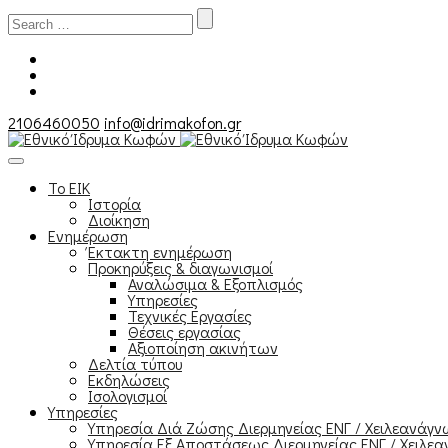
Search
for:
2106460050
info@idrimakofon.gr
Το ΕΙΚ
Ιστορία
Διοίκηση
Ενημέρωση
Έκτακτη ενημέρωση
Προκηρύξεις & διαγωνισμοί
Αναλώσιμα & Εξοπλισμός
Υπηρεσίες
Τεχνικές Εργασίες
Θέσεις εργασίας
Αξιοποίηση ακινήτων
Δελτία τύπου
Εκδηλώσεις
Ισολογισμοί
Υπηρεσίες
Υπηρεσία Διά Ζώσης Διερμηνείας ΕΝΓ / Χειλεανάγ
Υπηρεσία Εξ Αποστάσεως Διερμηνείας ΕΝΓ / Χειλεα