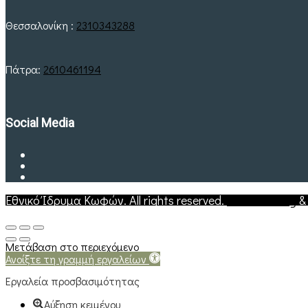
Θεσσαλονίκη :
2310343288
Πάτρα:
2610461194
Social Media
Εθνικό Ίδρυμα Κωφών. All rights reserved.
Web Hosting
Μετάβαση στο περιεχόμενο
Ανοίξτε τη γραμμή εργαλείων
Εργαλεία προσβασιμότητας
Αύξηση κειμένου