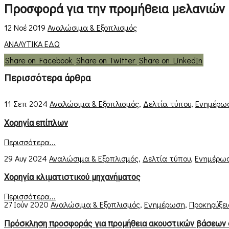
Προσφορά για την προμήθεια μελανιών 
12 Νοέ 2019
Αναλώσιμα & Εξοπλισμός
ΑΝΑΛΥΤΙΚΑ ΕΔΩ
Share on Facebook
Share on Twitter
Share on LinkedIn
Περισσότερα άρθρα
11 Σεπ 2024
Αναλώσιμα & Εξοπλισμός
,
Δελτία τύπου
,
Ενημέρω
Χορηγία επίπλων
Περισσότερα...
29 Αυγ 2024
Αναλώσιμα & Εξοπλισμός
,
Δελτία τύπου
,
Ενημέρω
Χορηγία κλιματιστικού μηχανήματος
Περισσότερα...
27 Ιούν 2020
Αναλώσιμα & Εξοπλισμός
,
Ενημέρωση
,
Προκηρύξει
Πρόσκληση προσφοράς για προμήθεια ακουστικών βάσεων 