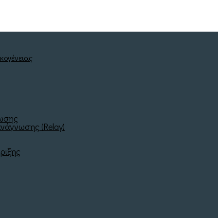
νωσης
νάγνωσης (Relay)
ριξης