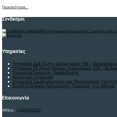
Περισσότερα...
Σύνδεσμοι
Υπηρεσίες
Υπηρεσία Διά Ζώσης Διερμηνείας ΕΝΓ / Χειλεανάγ
Υπηρεσία Εξ Αποστάσεως Διερμηνείας ΕΝΓ / Χειλεα
Υπηρεσία Έγκαιρης Παρέμβασης
Κοινωνική Υπηρεσία
Υπηρεσία Συμβουλευτικής και Ψυχολογικής Υποστή
Σχολή Ελληνικής Νοηματικής Γλώσσας της Αθήνας
Επικοινωνία
Αθήνα :
2106460050