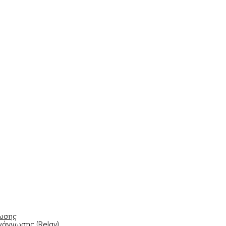
νωσης
νάγνωσης (Relay)