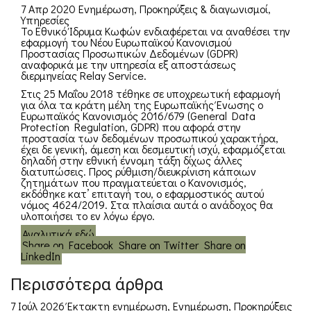
7 Απρ 2020
Ενημέρωση
,
Προκηρύξεις & διαγωνισμοί
,
Υπηρεσίες
Το Εθνικό Ίδρυμα Κωφών ενδιαφέρεται να αναθέσει την
εφαρμογή του Νέου Ευρωπαϊκού Κανονισμού
Προστασίας Προσωπικών Δεδομένων (GDPR)
αναφορικά με την υπηρεσία εξ αποστάσεως
διερμηνείας Relay Service.
Στις 25 Μαΐου 2018 τέθηκε σε υποχρεωτική εφαρμογή
για όλα τα κράτη μέλη της Ευρωπαϊκής Ένωσης ο
Ευρωπαϊκός Κανονισμός 2016/679 (General Data
Protection Regulation, GDPR) που αφορά στην
προστασία των δεδομένων προσωπικού χαρακτήρα,
έχει δε γενική, άμεση και δεσμευτική ισχύ, εφαρμόζεται
δηλαδή στην εθνική έννομη τάξη δίχως άλλες
διατυπώσεις. Προς ρύθμιση/διευκρίνιση κάποιων
ζητημάτων που πραγματεύεται ο Κανονισμός,
εκδόθηκε κατ’ επιταγή του, ο εφαρμοστικός αυτού
νόμος 4624/2019. Στα πλαίσια αυτά ο ανάδοχος θα
υλοποιήσει το εν λόγω έργο.
Αναλυτικά εδώ
Share on Facebook
Share on Twitter
Share on
LinkedIn
Περισσότερα άρθρα
7 Ιούλ 2026
Έκτακτη ενημέρωση
,
Ενημέρωση
,
Προκηρύξεις