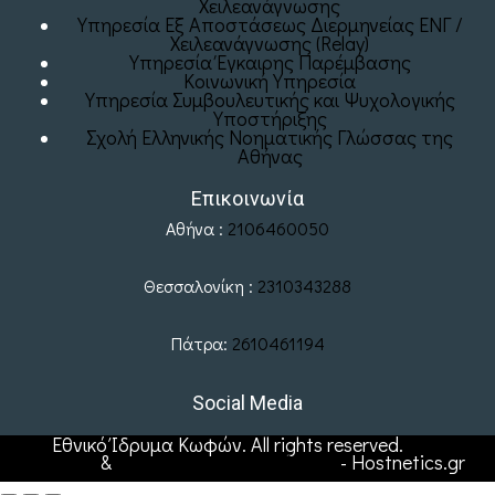
Χειλεανάγνωσης
Υπηρεσία Εξ Αποστάσεως Διερμηνείας ΕΝΓ /
Χειλεανάγνωσης (Relay)
Υπηρεσία Έγκαιρης Παρέμβασης
Κοινωνική Υπηρεσία
Υπηρεσία Συμβουλευτικής και Ψυχολογικής
Υποστήριξης
Σχολή Ελληνικής Νοηματικής Γλώσσας της
Αθήνας
Επικοινωνία
Αθήνα :
2106460050
Θεσσαλονίκη :
2310343288
Πάτρα:
2610461194
Social Media
Εθνικό Ίδρυμα Κωφών. All rights reserved.
Web
Hosting
&
Υποστήριξη Ιστοσελίδων
- Hostnetics.gr