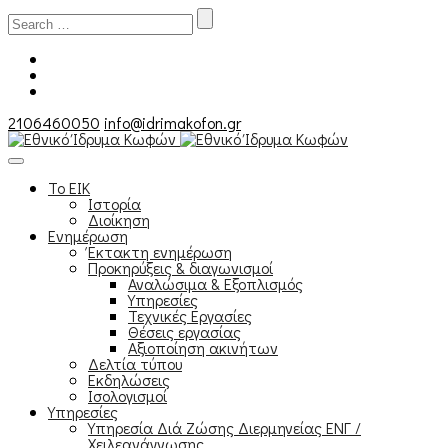
Search
for:
2106460050
info@idrimakofon.gr
Το ΕΙΚ
Ιστορία
Διοίκηση
Ενημέρωση
Έκτακτη ενημέρωση
Προκηρύξεις & διαγωνισμοί
Αναλώσιμα & Εξοπλισμός
Υπηρεσίες
Τεχνικές Εργασίες
Θέσεις εργασίας
Αξιοποίηση ακινήτων
Δελτία τύπου
Εκδηλώσεις
Ισολογισμοί
Υπηρεσίες
Υπηρεσία Διά Ζώσης Διερμηνείας ΕΝΓ /
Χειλεανάγνωσης