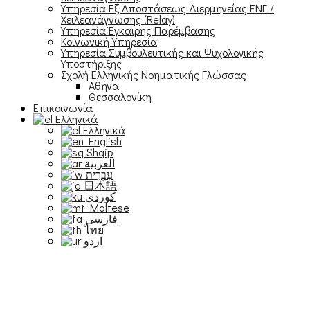
Υπηρεσία Εξ Αποστάσεως Διερμηνείας ΕΝΓ /
Χειλεανάγνωσης (Relay)
Υπηρεσία Έγκαιρης Παρέμβασης
Κοινωνική Υπηρεσία
Υπηρεσία Συμβουλευτικής και Ψυχολογικής
Υποστήριξης
Σχολή Ελληνικής Νοηματικής Γλώσσας
Αθήνα
Θεσσαλονίκη
Επικοινωνία
Ελληνικά
Ελληνικά
English
Shqip
العربية
עִבְרִית
日本語
Maltese
فارسی
ไทย
اردو