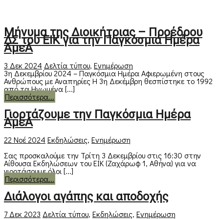
Μήνυμα της Διοικήτριας – Προέδρου
ΔΣ του ΕΙΚ για την Παγκόσμια Ημέρα
ΑμεΑ
3 Δεκ 2024
Δελτία τύπου
,
Ενημέρωση
3η Δεκεμβρίου 2024 – Παγκόσμια Ημέρα Αφιερωμένη στους
Ανθρώπους με Αναπηρίες Η 3η Δεκέμβρη θεσπίστηκε το 1992
από τα Ηνωμένα [...]
Περισσότερα...
Γιορτάζουμε την Παγκόσμια Ημέρα
ΑμεΑ
22 Νοέ 2024
Εκδηλώσεις
,
Ενημέρωση
Σας προσκαλούμε την Τρίτη 3 Δεκεμβρίου στις 16:30 στην
Αίθουσα Εκδηλώσεων του ΕΙΚ (Ζαχάρωφ 1, Αθήνα) για να
γιορτάσουμε όλοι [...]
Περισσότερα...
Διάλογοι αγάπης και αποδοχής
7 Δεκ 2023
Δελτία τύπου
,
Εκδηλώσεις
,
Ενημέρωση