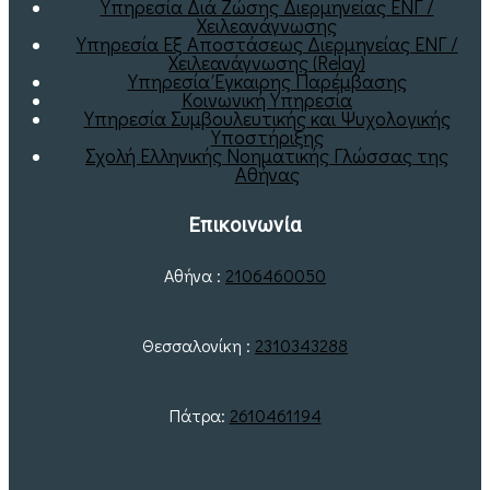
Υπηρεσία Διά Ζώσης Διερμηνείας ΕΝΓ /
Χειλεανάγνωσης
Υπηρεσία Εξ Αποστάσεως Διερμηνείας ΕΝΓ /
Χειλεανάγνωσης (Relay)
Υπηρεσία Έγκαιρης Παρέμβασης
Κοινωνική Υπηρεσία
Υπηρεσία Συμβουλευτικής και Ψυχολογικής
Υποστήριξης
Σχολή Ελληνικής Νοηματικής Γλώσσας της
Αθήνας
Επικοινωνία
Αθήνα :
2106460050
Θεσσαλονίκη :
2310343288
Πάτρα:
2610461194