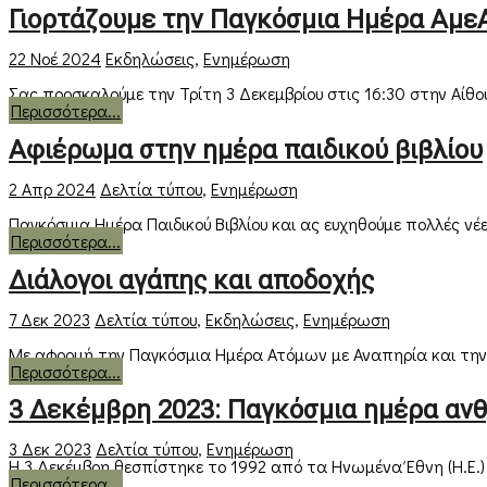
Γιορτάζουμε την Παγκόσμια Ημέρα Αμε
22 Νοέ 2024
Εκδηλώσεις
,
Ενημέρωση
Σας προσκαλούμε την Τρίτη 3 Δεκεμβρίου στις 16:30 στην Αίθου
Περισσότερα...
Αφιέρωμα στην ημέρα παιδικού βιβλίου
2 Απρ 2024
Δελτία τύπου
,
Ενημέρωση
Παγκόσμια Ημέρα Παιδικού Βιβλίου και ας ευχηθούμε πολλές νέες
Περισσότερα...
Διάλογοι αγάπης και αποδοχής
7 Δεκ 2023
Δελτία τύπου
,
Εκδηλώσεις
,
Ενημέρωση
Με αφορμή την Παγκόσμια Ημέρα Ατόμων με Αναπηρία και την Δ
Περισσότερα...
3 Δεκέμβρη 2023: Παγκόσμια ημέρα αν
3 Δεκ 2023
Δελτία τύπου
,
Ενημέρωση
Η 3 Δεκέμβρη θεσπίστηκε το 1992 από τα Ηνωμένα Έθνη (Η.Ε.)
Περισσότερα...