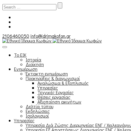
Search
for:
2106460050
info@idrimakofon.gr
Το ΕΙΚ
Ιστορία
Διοίκηση
Ενημέρωση
Έκτακτη ενημέρωση
Προκηρύξεις & διαγωνισμοί
Αναλώσιμα & Εξοπλισμός
Υπηρεσίες
Τεχνικές Εργασίες
Θέσεις εργασίας
Αξιοποίηση ακινήτων
Δελτία τύπου
Εκδηλώσεις
Ισολογισμοί
Υπηρεσίες
Υπηρεσία Διά Ζώσης Διερμηνείας ΕΝΓ / Χειλεανάγ
Υπηρεσία Εξ Αποστάσεως Διερμηνείας ΕΝΓ / Χειλεα