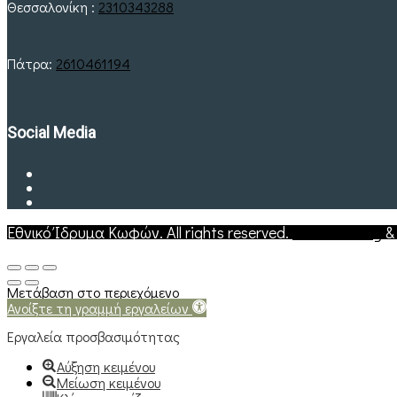
Θεσσαλονίκη :
2310343288
Πάτρα:
2610461194
Social Media
Εθνικό Ίδρυμα Κωφών. All rights reserved.
Web Hosting
Μετάβαση στο περιεχόμενο
Ανοίξτε τη γραμμή εργαλείων
Εργαλεία προσβασιμότητας
Αύξηση κειμένου
Μείωση κειμένου