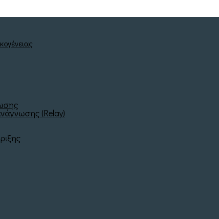
νωσης
νάγνωσης (Relay)
ριξης