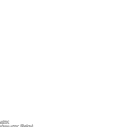
νωσης
νάγνωσης (Relay)