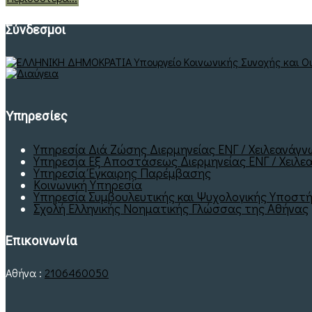
Σύνδεσμοι
Υπηρεσίες
Υπηρεσία Διά Ζώσης Διερμηνείας ΕΝΓ / Χειλεανάγ
Υπηρεσία Εξ Αποστάσεως Διερμηνείας ΕΝΓ / Χειλεα
Υπηρεσία Έγκαιρης Παρέμβασης
Κοινωνική Υπηρεσία
Υπηρεσία Συμβουλευτικής και Ψυχολογικής Υποστή
Σχολή Ελληνικής Νοηματικής Γλώσσας της Αθήνας
Επικοινωνία
Αθήνα :
2106460050