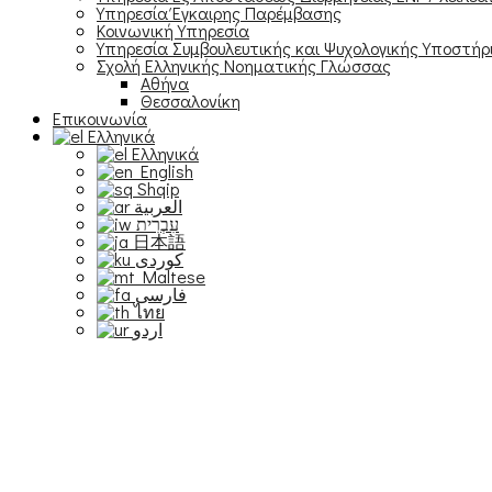
Υπηρεσία Έγκαιρης Παρέμβασης
Κοινωνική Υπηρεσία
Υπηρεσία Συμβουλευτικής και Ψυχολογικής Υποστήρ
Σχολή Ελληνικής Νοηματικής Γλώσσας
Αθήνα
Θεσσαλονίκη
Επικοινωνία
Ελληνικά
Ελληνικά
English
Shqip
العربية
עִבְרִית
日本語
Maltese
فارسی
ไทย
اردو