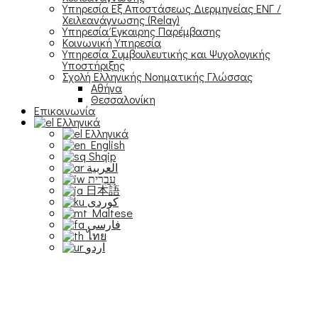
Υπηρεσία Εξ Αποστάσεως Διερμηνείας ΕΝΓ /
Χειλεανάγνωσης (Relay)
Υπηρεσία Έγκαιρης Παρέμβασης
Κοινωνική Υπηρεσία
Υπηρεσία Συμβουλευτικής και Ψυχολογικής
Υποστήριξης
Σχολή Ελληνικής Νοηματικής Γλώσσας
Αθήνα
Θεσσαλονίκη
Επικοινωνία
Ελληνικά
Ελληνικά
English
Shqip
العربية
עִבְרִית
日本語
Maltese
فارسی
ไทย
اردو