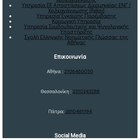
Υπηρεσία Εξ Αποστάσεως Διερμηνείας ΕΝΓ /
Χειλεανάγνωσης (Relay)
Υπηρεσία Έγκαιρης Παρέμβασης
Κοινωνική Υπηρεσία
Υπηρεσία Συμβουλευτικής και Ψυχολογικής
Υποστήριξης
Σχολή Ελληνικής Νοηματικής Γλώσσας της
Αθήνας
Επικοινωνία
Αθήνα :
2106460050
Θεσσαλονίκη :
2310343288
Πάτρα:
2610461194
Social Media