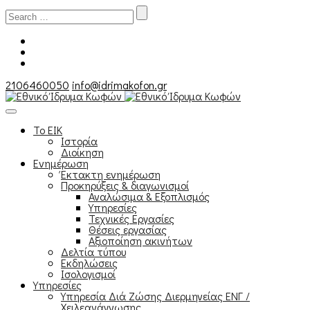
Search
for:
2106460050
info@idrimakofon.gr
Το ΕΙΚ
Ιστορία
Διοίκηση
Ενημέρωση
Έκτακτη ενημέρωση
Προκηρύξεις & διαγωνισμοί
Αναλώσιμα & Εξοπλισμός
Υπηρεσίες
Τεχνικές Εργασίες
Θέσεις εργασίας
Αξιοποίηση ακινήτων
Δελτία τύπου
Εκδηλώσεις
Ισολογισμοί
Υπηρεσίες
Υπηρεσία Διά Ζώσης Διερμηνείας ΕΝΓ /
Χειλεανάγνωσης