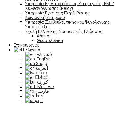
Υπηρεσία Εξ Αποστάσεως Διερμηνείας ΕΝΓ /
Χειλεανάγνωσης (Relay)
Υπηρεσία Έγκαιρης Παρέμβασης
Κοινωνική Υπηρεσία
Υπηρεσία Συμβουλευτικής και Ψυχολογικής
Υποστήριξης
Σχολή Ελληνικής Νοηματικής Γλώσσας
Αθήνα
Θεσσαλονίκη
Επικοινωνία
Ελληνικά
Ελληνικά
English
Shqip
العربية
עִבְרִית
日本語
Maltese
فارسی
ไทย
اردو