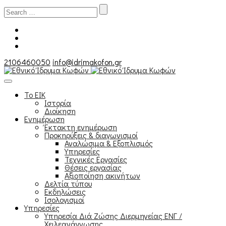
Search
for:
2106460050
info@idrimakofon.gr
Το ΕΙΚ
Ιστορία
Διοίκηση
Ενημέρωση
Έκτακτη ενημέρωση
Προκηρύξεις & διαγωνισμοί
Αναλώσιμα & Εξοπλισμός
Υπηρεσίες
Τεχνικές Εργασίες
Θέσεις εργασίας
Αξιοποίηση ακινήτων
Δελτία τύπου
Εκδηλώσεις
Ισολογισμοί
Υπηρεσίες
Υπηρεσία Διά Ζώσης Διερμηνείας ΕΝΓ /
Χειλεανάγνωσης