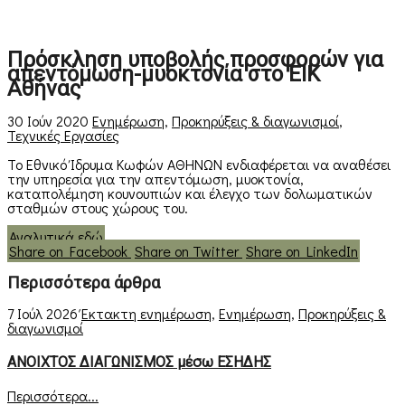
Πρόσκληση υποβολής προσφορών για
απεντόμωση-μυοκτονία στο ΕΙΚ
Αθήνας
30 Ιούν 2020
Ενημέρωση
,
Προκηρύξεις & διαγωνισμοί
,
Τεχνικές Εργασίες
Το Εθνικό Ίδρυμα Κωφών ΑΘΗΝΩΝ ενδιαφέρεται να αναθέσει
την υπηρεσία για την απεντόμωση, μυοκτονία,
καταπολέμηση κουνουπιών και έλεγχο των δολωματικών
σταθμών στους χώρους του.
Αναλυτικά εδώ
Share on Facebook
Share on Twitter
Share on LinkedIn
Περισσότερα άρθρα
7 Ιούλ 2026
Έκτακτη ενημέρωση
,
Ενημέρωση
,
Προκηρύξεις &
διαγωνισμοί
ΑΝΟΙΧΤΟΣ ΔΙΑΓΩΝΙΣΜΟΣ μέσω ΕΣΗΔΗΣ
Περισσότερα...