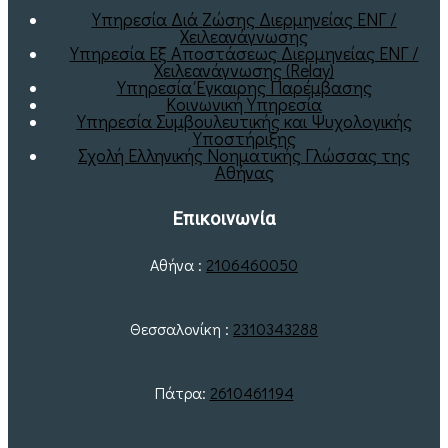
Υπηρεσία Διά Ζώσης Διερμηνείας ΕΝΓ /
Χειλεανάγνωσης
Υπηρεσία Εξ Αποστάσεως Διερμηνείας ΕΝΓ /
Χειλεανάγνωσης (Relay)
Υπηρεσία Έγκαιρης Παρέμβασης
Κοινωνική Υπηρεσία
Υπηρεσία Συμβουλευτικής και Ψυχολογικής
Υποστήριξης
Σχολή Ελληνικής Νοηματικής Γλώσσας της
Αθήνας
Επικοινωνία
Αθήνα :
2106460050
Θεσσαλονίκη :
2310343288
Πάτρα:
2610461194