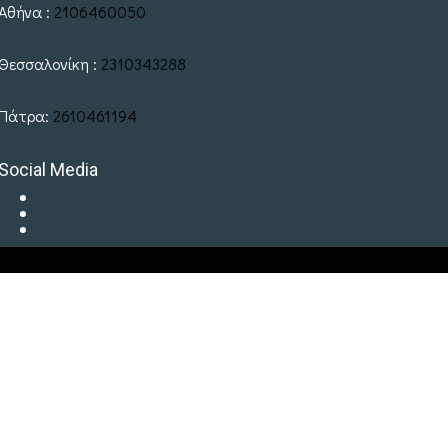
Αθήνα :
2106460050
Θεσσαλονίκη :
2310343288
Πάτρα:
2610461194
Social Media