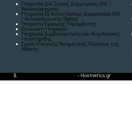
Υπηρεσία Διά Ζώσης Διερμηνείας ΕΝΓ /
Χειλεανάγνωσης
Υπηρεσία Εξ Αποστάσεως Διερμηνείας ΕΝΓ
/ Χειλεανάγνωσης (Relay)
Υπηρεσία Έγκαιρης Παρέμβασης
Κοινωνική Υπηρεσία
Υπηρεσία Συμβουλευτικής και Ψυχολογικής
Υποστήριξης
Σχολή Ελληνικής Νοηματικής Γλώσσας της
Αθήνας
sting
&
Υποστήριξη Ιστοσελίδων
- Hostnetics.gr