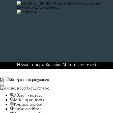
Εθνικό Ίδρυμα Κωφών. All rights reserved.
Web Ho
Μετάβαση στο περιεχόμενο
Ανοίξτε
τη
Εργαλεία προσβασιμότητας
γραμμή
Αύξηση κειμένου
εργαλείων
Μείωση κειμένου
Κλίμακα γκρίζου
Υψηλή αντίθεση