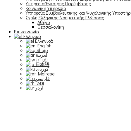
Υπηρεσία Έγκαιρης Παρέμβασης
Κοινωνική Υπηρεσία
Υπηρεσία Συμβουλευτικής και Ψυχολογικής Υποστήρ
Σχολή Ελληνικής Νοηματικής Γλώσσας
Αθήνα
Θεσσαλονίκη
Επικοινωνία
Ελληνικά
Ελληνικά
English
Shqip
العربية
עִבְרִית
日本語
Maltese
فارسی
ไทย
اردو