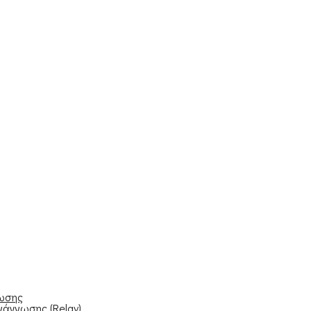
νωσης
νάγνωσης (Relay)