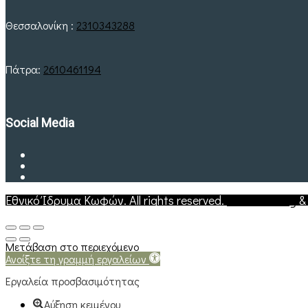
Θεσσαλονίκη :
2310343288
Πάτρα:
2610461194
Social Media
Εθνικό Ίδρυμα Κωφών. All rights reserved.
Web Hosting
Μετάβαση στο περιεχόμενο
Ανοίξτε τη γραμμή εργαλείων
Εργαλεία προσβασιμότητας
Αύξηση κειμένου