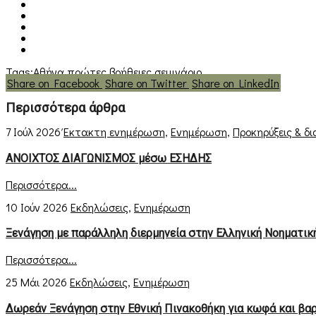
Tags:
Αθήνα
πρώτες βοήθειες
σεμινάριο
Share on Facebook
Share on Twitter
Share on LinkedIn
Περισσότερα άρθρα
7 Ιούλ 2026
Έκτακτη ενημέρωση
,
Ενημέρωση
,
Προκηρύξεις & δ
ΑΝΟΙΧΤΟΣ ΔΙΑΓΩΝΙΣΜΟΣ μέσω ΕΣΗΔΗΣ
Περισσότερα...
10 Ιούν 2026
Εκδηλώσεις
,
Ενημέρωση
Ξενάγηση με παράλληλη διερμηνεία στην Ελληνική Νοηματι
Περισσότερα...
25 Μάι 2026
Εκδηλώσεις
,
Ενημέρωση
Δωρεάν Ξενάγηση στην Εθνική Πινακοθήκη για κωφά και βα