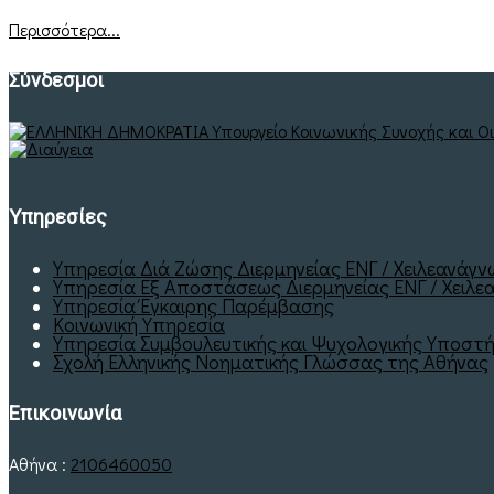
Περισσότερα...
Σύνδεσμοι
Υπηρεσίες
Υπηρεσία Διά Ζώσης Διερμηνείας ΕΝΓ / Χειλεανάγ
Υπηρεσία Εξ Αποστάσεως Διερμηνείας ΕΝΓ / Χειλεα
Υπηρεσία Έγκαιρης Παρέμβασης
Κοινωνική Υπηρεσία
Υπηρεσία Συμβουλευτικής και Ψυχολογικής Υποστή
Σχολή Ελληνικής Νοηματικής Γλώσσας της Αθήνας
Επικοινωνία
Αθήνα :
2106460050