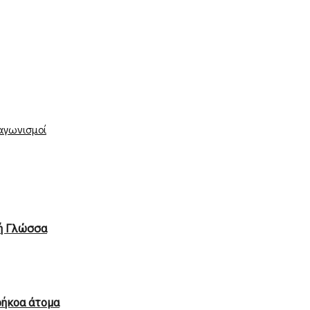
ιαγωνισμοί
κή Γλώσσα
ρήκοα άτομα