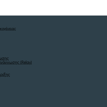
νωσης
νάγνωσης (Relay)
ριξης