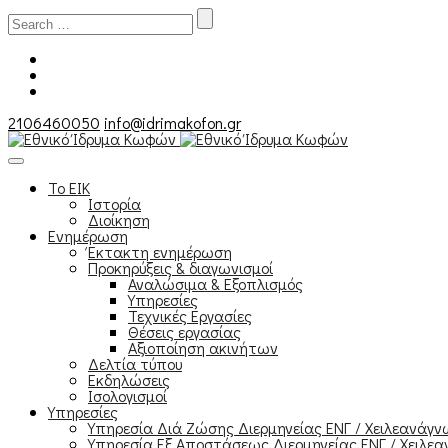
Search
for:
2106460050
info@idrimakofon.gr
Το ΕΙΚ
Ιστορία
Διοίκηση
Ενημέρωση
Έκτακτη ενημέρωση
Προκηρύξεις & διαγωνισμοί
Αναλώσιμα & Εξοπλισμός
Υπηρεσίες
Τεχνικές Εργασίες
Θέσεις εργασίας
Αξιοποίηση ακινήτων
Δελτία τύπου
Εκδηλώσεις
Ισολογισμοί
Υπηρεσίες
Υπηρεσία Διά Ζώσης Διερμηνείας ΕΝΓ / Χειλεανάγ
Υπηρεσία Εξ Αποστάσεως Διερμηνείας ΕΝΓ / Χειλεα