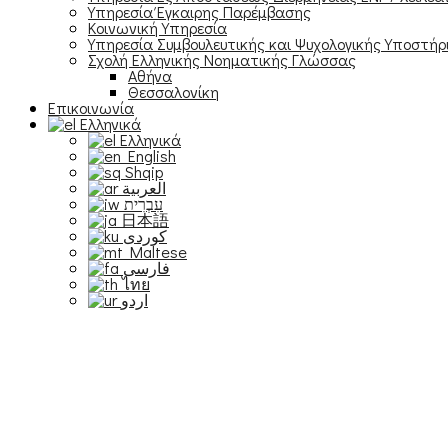
Υπηρεσία Έγκαιρης Παρέμβασης
Κοινωνική Υπηρεσία
Υπηρεσία Συμβουλευτικής και Ψυχολογικής Υποστήρ
Σχολή Ελληνικής Νοηματικής Γλώσσας
Αθήνα
Θεσσαλονίκη
Επικοινωνία
Ελληνικά
Ελληνικά
English
Shqip
العربية
עִבְרִית
日本語
Maltese
فارسی
ไทย
اردو