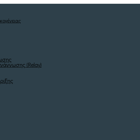
νωσης
νάγνωσης (Relay)
ριξης