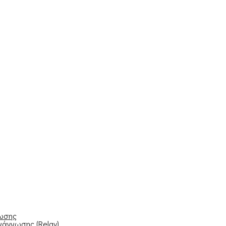
νωσης
νάγνωσης (Relay)