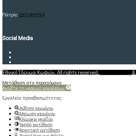
Πάτρα:
2610461194
Social Media
Εθνικό Ίδρυμα Κωφών. All rights reserved.
Web Hosting
Μετάβαση στο περιεχόμενο
Ανοίξτε τη γραμμή εργαλείων
Εργαλεία προσβασιμότητας
Αύξηση κειμένου
Μείωση κειμένου
Κλίμακα γκρίζου
Υψηλή αντίθεση
Αρνητική αντίθεση
Ανοιχτόχρωμο φόντο