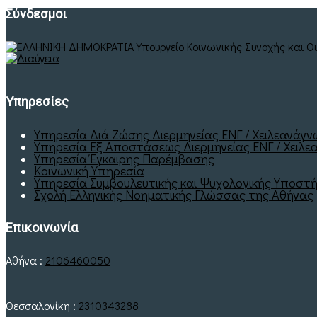
Σύνδεσμοι
Υπηρεσίες
Υπηρεσία Διά Ζώσης Διερμηνείας ΕΝΓ / Χειλεανάγ
Υπηρεσία Εξ Αποστάσεως Διερμηνείας ΕΝΓ / Χειλεα
Υπηρεσία Έγκαιρης Παρέμβασης
Κοινωνική Υπηρεσία
Υπηρεσία Συμβουλευτικής και Ψυχολογικής Υποστή
Σχολή Ελληνικής Νοηματικής Γλώσσας της Αθήνας
Επικοινωνία
Αθήνα :
2106460050
Θεσσαλονίκη :
2310343288