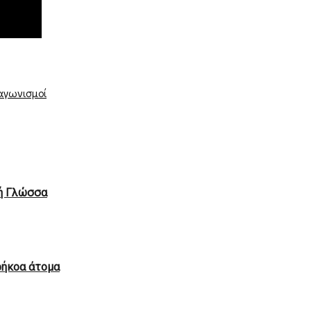
ιαγωνισμοί
κή Γλώσσα
ρήκοα άτομα