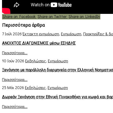
Share on Facebook
Share on Twitter
Share on LinkedIn
Περισσότερα άρθρα
7 Ιούλ 2026
Έκτακτη ενημέρωση
,
Ενημέρωση
,
Προκηρύξεις & δ
ΑΝΟΙΧΤΟΣ ΔΙΑΓΩΝΙΣΜΟΣ μέσω ΕΣΗΔΗΣ
Περισσότερα...
10 Ιούν 2026
Εκδηλώσεις
,
Ενημέρωση
Ξενάγηση με παράλληλη διερμηνεία στην Ελληνική Νοηματι
Περισσότερα...
25 Μάι 2026
Εκδηλώσεις
,
Ενημέρωση
Δωρεάν Ξενάγηση στην Εθνική Πινακοθήκη για κωφά και βα
Περισσότερα...