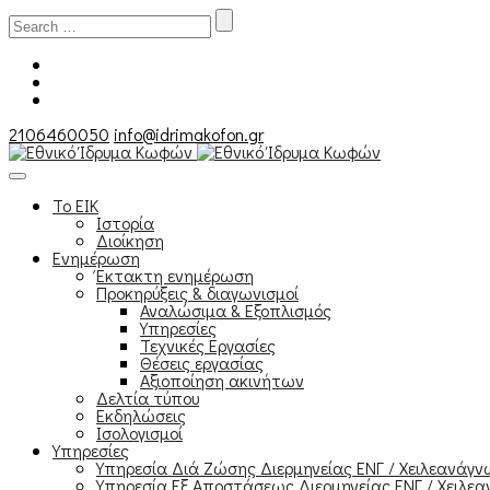
Search
for:
2106460050
info@idrimakofon.gr
Το ΕΙΚ
Ιστορία
Διοίκηση
Ενημέρωση
Έκτακτη ενημέρωση
Προκηρύξεις & διαγωνισμοί
Αναλώσιμα & Εξοπλισμός
Υπηρεσίες
Τεχνικές Εργασίες
Θέσεις εργασίας
Αξιοποίηση ακινήτων
Δελτία τύπου
Εκδηλώσεις
Ισολογισμοί
Υπηρεσίες
Υπηρεσία Διά Ζώσης Διερμηνείας ΕΝΓ / Χειλεανάγ
Υπηρεσία Εξ Αποστάσεως Διερμηνείας ΕΝΓ / Χειλεα