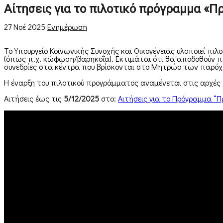
Αίτησεις για το πιλοτικό πρόγραμμα «
27 Νοέ 2025
Ενημέρωση
Το Υπουργείο Κοινωνικής Συνοχής και Οικογένειας υλοποιεί πι
(όπως π.χ. κώφωση/βαρηκοΐα). Εκτιμάται ότι θα αποδοθούν περ
συνεδρίες στα κέντρα που βρίσκονται στο Μητρώο των παρό
Η έναρξη του πιλοτικού προγράμματος αναμένεται στις αρχές 
Αιτήσεις έως τις
5/12/2025
στο:
Αιτήσεις για το Πρόγραμμα “