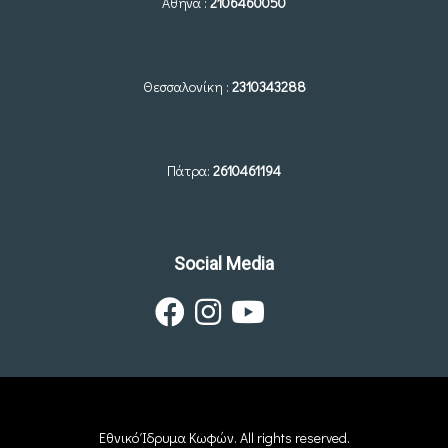
Αθήνα :
2106460050
Θεσσαλονίκη :
2310343288
Πάτρα:
2610461194
Social Media
Εθνικό Ίδρυμα Κωφών. All rights reserved.