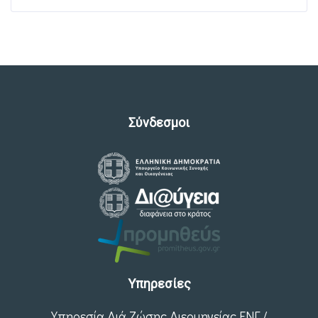
Σύνδεσμοι
Υπηρεσίες
Υπηρεσία Διά Ζώσης Διερμηνείας ΕΝΓ /