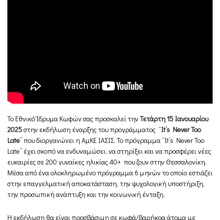
To Εθνικό Ίδρυμα Κωφών σας προσκαλεί την
Τετάρτη 15 Ιανουαρίου
2025
στην εκδήλωση έναρξης του προγράμματος “
It’s Never Too
Late
” που διοργανώνει η ΑμΚΕ ΙΑΣΙΣ. Το πρόγραμμα “It’s Never Too
Late” έχει σκοπό να ενδυναμώσει, να στηρίξει και να προσφέρει νέες
ευκαιρίες σε 200 γυναίκες ηλικίας 40+ που ζουν στην Θεσσαλονίκη.
Μέσα από ένα ολοκληρωμένο πρόγραμμα 6 μηνών το οποίο εστιάζει
στην επαγγελματική αποκατάσταση, την ψυχολογική υποστήριξη,
την προσωπική ανάπτυξη και την κοινωνική ένταξη.
Η εκδήλωση θα είναι προσβάσιμη σε κωφά/βαρήκοα άτομα με