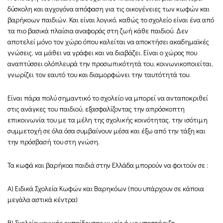
δύσκολη και αγχογόνα απόφαση για τις οικογένειες των κωφών και
βαρήκοων παιδιών. Και είναι λογικό, καθώς το σχολείο είναι ένα από
τα πιο βασικά πλαίσια αναφοράς στη ζωή κάθε παιδιού. Δεν
αποτελεί μόνο τον χώρο όπου καλείται να αποκτήσει ακαδημαϊκές
γνώσεις, να μάθει να γράφει και να διαβάζει. Είναι ο χώρος που
αναπτύσσει ολόπλευρά την προσωπικότητά του, κοινωνικοποιείται,
γνωρίζει τον εαυτό του και διαμορφώνει την ταυτότητά του.
Είναι πάρα πολύ σημαντικό το σχολείο να μπορεί να ανταποκριθεί
στις ανάγκες του παιδιού, εξασφαλίζοντας την απρόσκοπτη
επικοινωνία του με τα μέλη της σχολικής κοινότητας, την ισότιμη
συμμετοχή σε όλα όσα συμβαίνουν μέσα και έξω από την τάξη και
την πρόσβασή του στη γνώση.
Τα κωφά και βαρήκοα παιδιά στην Ελλάδα μπορούν να φοιτούν σε :
Α) Ειδικά Σχολεία Κωφών και Βαρηκόων (που υπάρχουν σε κάποια
μεγάλα αστικά κέντρα)
Β) Σχολεία γενικής εκπαίδευσης χωρίς ή με υποστήριξη