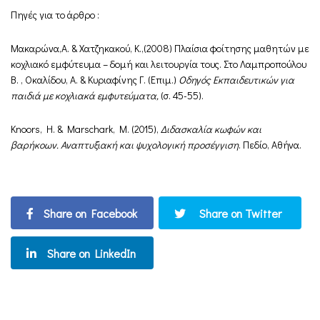
Πηγές για το άρθρο :
Μακαρώνα,Α. & Χατζηκακού, Κ.,(2008) Πλαίσια φοίτησης μαθητών με
κοχλιακό εμφύτευμα – δομή και λειτουργία τους. Στο Λαμπροπούλου
B. , Οκαλίδου, A. & Κυριαφίνης Γ. (Επιμ.)
Οδηγός Εκπαιδευτικών για
παιδιά με κοχλιακά εμφυτεύματα,
(σ. 45-55).
Knoors, H. & Marschark, M. (2015),
Διδασκαλία κωφών και
βαρήκοων. Αναπτυξιακή και ψυχολογική προσέγγιση
. Πεδίο, Αθήνα.
Share on Facebook
Share on Twitter
Share on LinkedIn