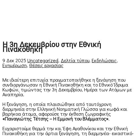
Η 3η Δεκεμβρίου στην Εθνική
Πινακοθήκη
9 Δεκ 2025
Uncategorized
,
Δελτία τύπου
,
Εκδηλώσεις
,
Ενημέρωση
,
Θέσεις εργασίας
Με ιδιαίτερη επιτυχία πραγματοποιήθηκε η ξενάγηση που
συνδιοργάνωσαν η Εθνική Πινακοθήκη και το Εθνικό Ίδρυμα
Κωφών, τιμώντας την 3η Δεκεμβρίου, Ημέρα των Ατόμων με
Αναπηρία.
Η ξενάγηση, η οποία πλαισιώθηκε από ταυτόχρονη
διερμηνεία στην Ελληνική Νοηματική Γλώσσα για κωφά και
βαρήκοα άτομα, αφορούσε την έκθεση ζωγραφικής
«Παναγιώτης Τέτσης – Η Εμμονή του Βλέμματος»
.
Ευχαριστούμε θερμά την κα. Έφη Αγαθονίκου και την Εθνική
Πινακοθήκη για την άρτια ξενάγηση, τη διερμηνέα- εικαστικό-