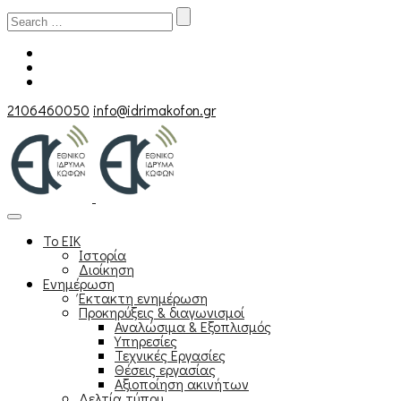
Search
for:
2106460050
info@idrimakofon.gr
Το ΕΙΚ
Ιστορία
Διοίκηση
Ενημέρωση
Έκτακτη ενημέρωση
Προκηρύξεις & διαγωνισμοί
Αναλώσιμα & Εξοπλισμός
Υπηρεσίες
Τεχνικές Εργασίες
Θέσεις εργασίας
Αξιοποίηση ακινήτων
Δελτία τύπου