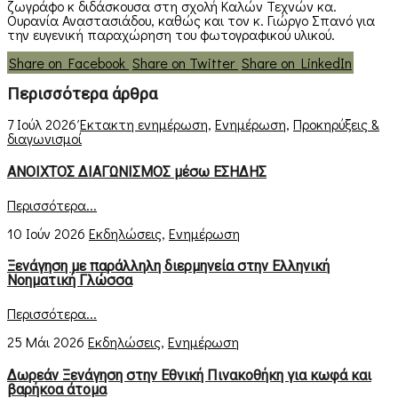
ζωγράφο κ διδάσκουσα στη σχολή Καλών Τεχνών κα.
Ουρανία Αναστασιάδου, καθώς και τον κ. Γιώργο Σπανό για
την ευγενική παραχώρηση του φωτογραφικού υλικού.
Share on Facebook
Share on Twitter
Share on LinkedIn
Περισσότερα άρθρα
7 Ιούλ 2026
Έκτακτη ενημέρωση
,
Ενημέρωση
,
Προκηρύξεις &
διαγωνισμοί
ΑΝΟΙΧΤΟΣ ΔΙΑΓΩΝΙΣΜΟΣ μέσω ΕΣΗΔΗΣ
Περισσότερα...
10 Ιούν 2026
Εκδηλώσεις
,
Ενημέρωση
Ξενάγηση με παράλληλη διερμηνεία στην Ελληνική
Νοηματική Γλώσσα
Περισσότερα...
25 Μάι 2026
Εκδηλώσεις
,
Ενημέρωση
Δωρεάν Ξενάγηση στην Εθνική Πινακοθήκη για κωφά και
βαρήκοα άτομα