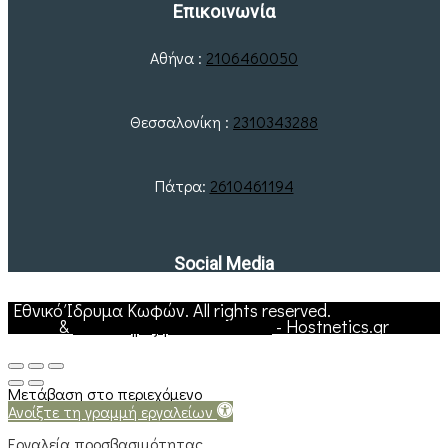
Επικοινωνία
Αθήνα :
2106460050
Θεσσαλονίκη :
2310343288
Πάτρα:
2610461194
Social Media
Εθνικό Ίδρυμα Κωφών. All rights reserved.
Web Hosting
&
Υποστήριξη Ιστοσελίδων
- Hostnetics.gr
Μετάβαση στο περιεχόμενο
Ανοίξτε τη γραμμή εργαλείων
Εργαλεία προσβασιμότητας