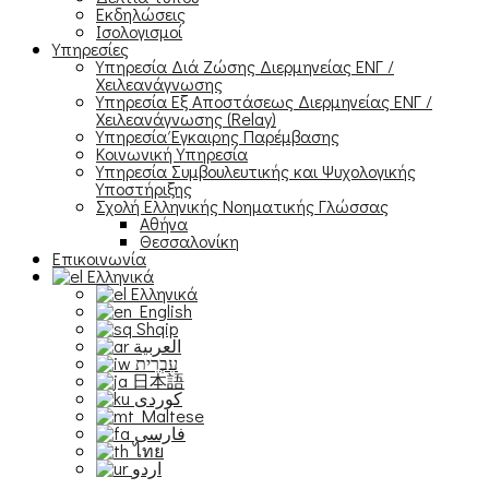
Εκδηλώσεις
Ισολογισμοί
Υπηρεσίες
Υπηρεσία Διά Ζώσης Διερμηνείας ΕΝΓ /
Χειλεανάγνωσης
Υπηρεσία Εξ Αποστάσεως Διερμηνείας ΕΝΓ /
Χειλεανάγνωσης (Relay)
Υπηρεσία Έγκαιρης Παρέμβασης
Κοινωνική Υπηρεσία
Υπηρεσία Συμβουλευτικής και Ψυχολογικής
Υποστήριξης
Σχολή Ελληνικής Νοηματικής Γλώσσας
Αθήνα
Θεσσαλονίκη
Επικοινωνία
Ελληνικά
Ελληνικά
English
Shqip
العربية
עִבְרִית
日本語
Maltese
فارسی
ไทย
اردو