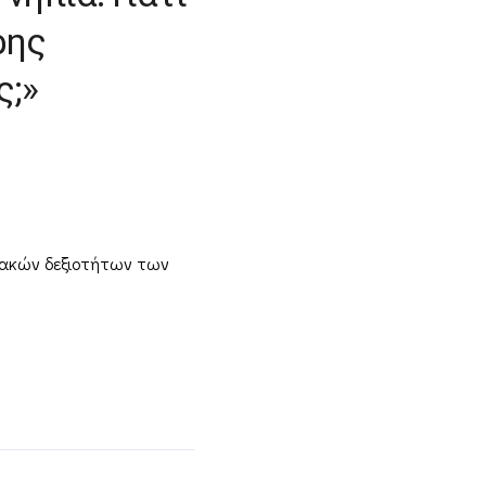
ρης
ς;»
ιακών δεξιοτήτων των