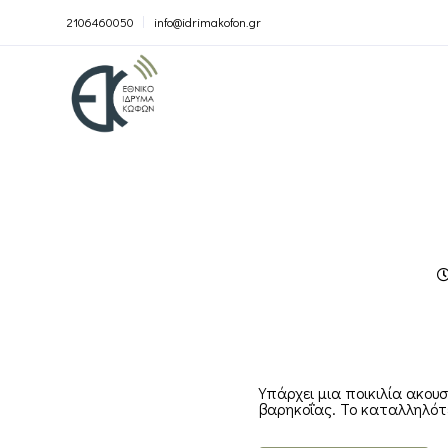
2106460050
info@idrimakofon.gr
Υπάρχει μια ποικιλία ακο
βαρηκοΐας. Το καταλληλότε