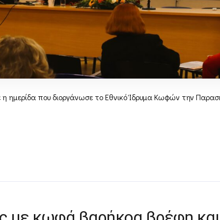
 η ημερίδα που διοργάνωσε το Εθνικό Ίδρυμα Κωφών την Παρασκ
ς με κωφά βαρήκοα βρέφη και ν